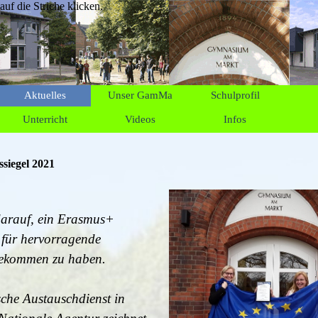
f die Striche klicken.
Aktuelles
Unser GamMa
Schulprofil
Unterricht
Videos
Infos
siegel 2021
 darauf, ein Erasmus+
l für hervorragende
bekommen zu haben.
che Austauschdienst in