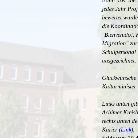
Bonn bzw. die 
jedes Jahr Proj
bewertet wurd
die Koordinatio
"Bienvenido!,
Migration" zur
Schulpersonal i
ausgezeichnet.
Glückwünsche 
Kulturminister
Links unten gib
Achimer Kreisbl
rechts unten d
Kurier (
Link
),