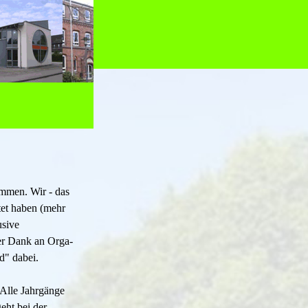
▼
▼
ommen. Wir - das
tet haben (mehr
usive
 der Dank an Orga-
d" dabei.
 Alle Jahrgänge
eht bei der