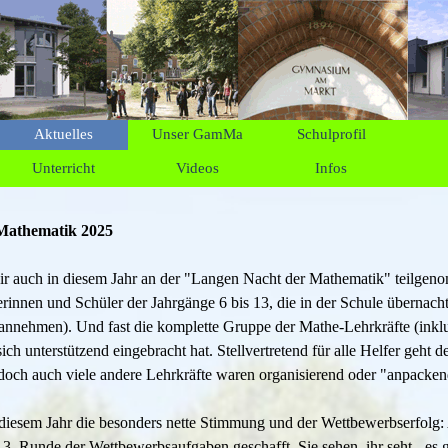
Menü überspringen
Aktuelles
Unser GamMa
Schulprofil
▼
▼
Unterricht
Videos
Infos
▼
▼
▼
Mathematik 2025
ir auch in diesem Jahr an der "Langen Nacht der Mathematik" teilgen
erinnen und Schüler der Jahrgänge 6 bis 13, die in der Schule übernach
 annehmen). Und fast die komplette Gruppe der Mathe-Lehrkräfte (inkl
sich unterstützend eingebracht hat. Stellvertretend für alle Helfer geht
 doch auch viele andere Lehrkräfte waren organisierend oder "anpacken
diesem Jahr die besonders nette Stimmung und der Wettbewerbserfolg:
e 3. Runde der Wettbewerbsaufgaben geschafft. Sie sehen, ihr seht - es g