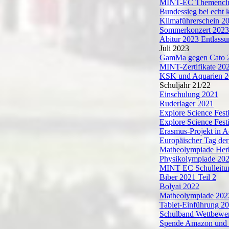
MINT-EC Themenclu
Bundessieg bei echt 
Klimaführerschein 2
Sommerkonzert 2023
Abitur 2023 Entlassu
Juli 2023
GamMa gegen Cato 
MINT-Zertifikate 20
KSK und Aquarien 
Schuljahr 21/22
Einschulung 2021
Ruderlager 2021
Explore Science Fest
Explore Science Fest
Erasmus-Projekt in 
Europäischer Tag de
Matheolympiade Her
Physikolympiade 20
MINT EC Schulleitu
Biber 2021 Teil 2
Bolyai 2022
Matheolympiade 202
Tablet-Einführung 2
Schulband Wettbewe
Spende Amazon und B