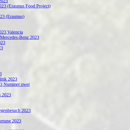
2023
023 (Erasmus Food Project)
23 (Erasmus)
023 Valencia
g Mercedes-Benz 2023
023
23
3
litik 2023
023 Nummer zwei
h 2023
egenbesuch 2023
nierung 2023