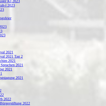
ster KI 2023
kuh-l 2023
023
ngsfeier
2023
23
2023
ival 2021
ival 2021 Tag 2
Achim 2021
r Sprachen 2021
bst 2021
21
ngstagung 2021
2
022
rb 2022
ürgerstiftung 2022