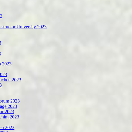
23
tructor University 2023
3
s
n 2023
2023
chen 2023
3
forum 2023
tage 2023
or 2023
Achim 2023
en 2023