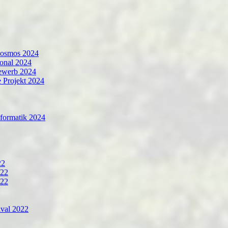
Cosmos 2024
ional 2024
ewerb 2024
 Projekt 2024
formatik 2024
22
022
022
ival 2022