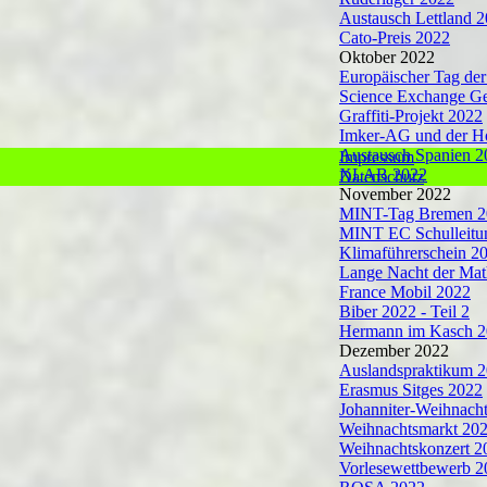
Austausch Lettland 
Cato-Preis 2022
Oktober 2022
Europäischer Tag de
Science Exchange G
Graffiti-Projekt 2022
/
11
Imker-AG und der H
Austausch Spanien 2
Impressum
XLAB 2022
Datenschutz
November 2022
MINT-Tag Bremen 2
MINT EC Schulleitu
Klimaführerschein 2
Lange Nacht der Mat
France Mobil 2022
Biber 2022 - Teil 2
Hermann im Kasch 
Dezember 2022
Auslandspraktikum 
Erasmus Sitges 2022
Johanniter-Weihnacht
Weihnachtsmarkt 20
Weihnachtskonzert 2
Vorlesewettbewerb 2