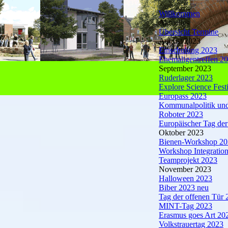
×
Willkommen
Aktuelles
Übersicht Termine
August 2023
Einschulung 2023
Ehemaligentreffen 2
September 2023
Ruderlager 2023
Explore Science Fest
Europass 2023
Kommunalpolitik u
Roboter 2023
Europäischer Tag de
Oktober 2023
Bienen-Workshop 20
Workshop Integratio
Teamprojekt 2023
November 2023
Halloween 2023
Biber 2023 neu
Tag der offenen Tür 
MINT-Tag 2023
Erasmus goes Art 20
Volkstrauertag 2023