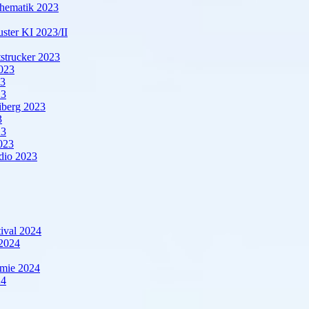
hematik 2023
ter KI 2023/II
strucker 2023
023
23
23
berg 2023
3
23
023
dio 2023
ival 2024
 2024
emie 2024
24