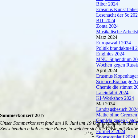
Biber 2024
Erasmus Kunst Italie
Lesenacht der 5c 20
BIT 2024
Zonta 2024
Musikalische Arbeits
März 2024
Europawahl 2024
Politik brandaktuell 
Enginius 2024
MNU-Stipendium 20
Wochen gegen Rassi
April 2024
Erasmus Kopenhage
Science-Exchange A
Chemie die stimmt 2
Lateinfahrt 2024
KI-Workshop 2024
Mai 2024
Landtagsbesuch 202
Mathe ohne Grenzen
Sommerkonzert 2017
GamMa gegen Cato 
Unser Sommerkonzert fand am 19. Juni um 19 Uhr (erstmals) in der Tur
Juni 2024
Zwischendurch hab es eine Pause, in welcher sich die Gäste mit Bratw
Formel Z 2024
Sponsorenlauf 2024