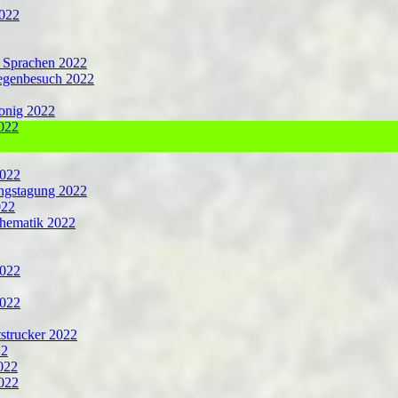
2022
r Sprachen 2022
egenbesuch 2022
onig 2022
022
022
ngstagung 2022
022
hematik 2022
2022
2022
strucker 2022
22
022
022